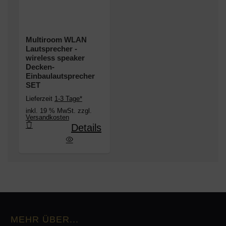
Multiroom WLAN
Lautsprecher -
wireless speaker
Decken-
Einbaulautsprecher
SET
Lieferzeit
1-3 Tage*
inkl. 19 % MwSt. zzgl.
Versandkosten
Details
cher - wireless speaker Decken-Einbaulautsprec
MEHR ÜBER...