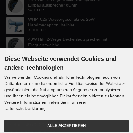
Einbaulautsprecher 8Ohm
54,00 EUR
WHM-025 Wassergeschütztes 25W
Handmegaphon, hellblau
310,00 EUR
40W HiFi 2-Wege Deckenlautsprecher mit
Frequenzweiche
47,60 EUR
Diese Webseite verwendet Cookies und
andere Technologien
Wir verwenden Cookies und ähnliche Technologien, auch von
Drittanbietern, um die ordentliche Funktionsweise der Website zu
KONTAKT
gewährleisten, die Nutzung unseres Angebotes zu analysieren
und Ihnen ein bestmögliches Einkaufserlebnis bieten zu können.
Lautsprecher-OnlineShop.de
Weitere Informationen finden Sie in unserer
Rübekampstr. 35
Datenschutzerklärung.
46117 Oberhausen
Telefon +49 (0) 208 / 874188
ALLE AKZEPTIEREN
Email info@danyluk.de