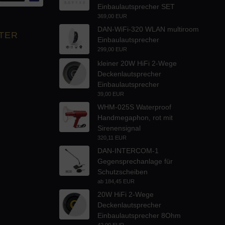
Einbaulautsprecher SET
369,00 EUR
DAN-WiFi-320 WLAN multiroom
TER
Einbaulautsprecher
299,00 EUR
kleiner 20W HiFi 2-Wege
Deckenlautsprecher
Einbaulautsprecher
39,00 EUR
WHM-025S Waterproof
Handmegaphon, rot mit
Sirenensignal
320,11 EUR
DAN-INTERCOM-1
Gegensprechanlage für
Schutzscheiben
ab
184,45 EUR
20W HiFi 2-Wege
Deckenlautsprecher
Einbaulautsprecher 8Ohm
42,00 EUR