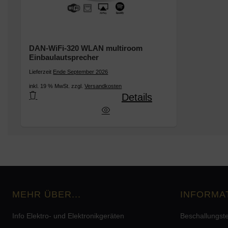
DAN-WiFi-320 WLAN multiroom
Einbaulautsprecher
Lieferzeit
Ende September 2026
inkl. 19 % MwSt. zzgl.
Versandkosten
Details
AN-WiFi-320 WLAN multiroom Einbaulautsprecher
MEHR ÜBER...
INFORMA
Info Elektro- und Elektronikgeräten
Beschallungst