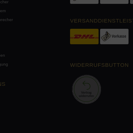
echer
tem
precher
VERSANDDIENSTLEIS
men
rgung
WIDERRUFSBUTTON
NS