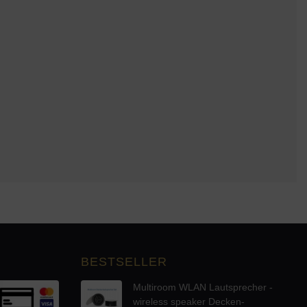
BESTSELLER
Multiroom WLAN Lautsprecher -
wireless speaker Decken-