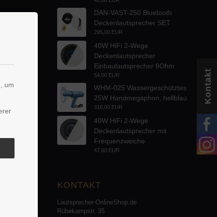
DAN-VAST-250 Bluetooth
Deckenlautsprecher SET
295,00 EUR
40W HiFi 2-Wege
Deckenlautsprecher
Einbaulautsprecher 8Ohm
Kontakt
54,00 EUR
n, um
WHM-025 Wassergeschütztes
25W Handmegaphon, hellblau
310,00 EUR
erer
40W HiFi 2-Wege
Deckenlautsprecher mit
Frequenzweiche
47,60 EUR
KONTAKT
Lautsprecher-OnlineShop.de
Rübekampstr. 35