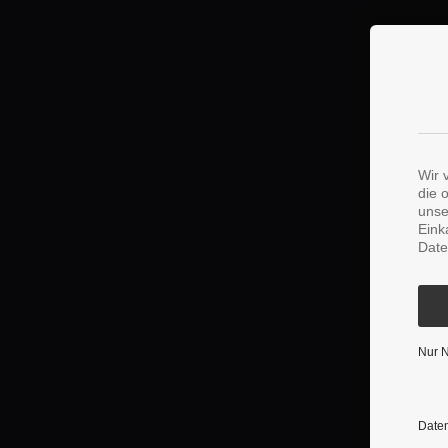
Wir 
die 
unse
Eink
Date
Nur 
Daten