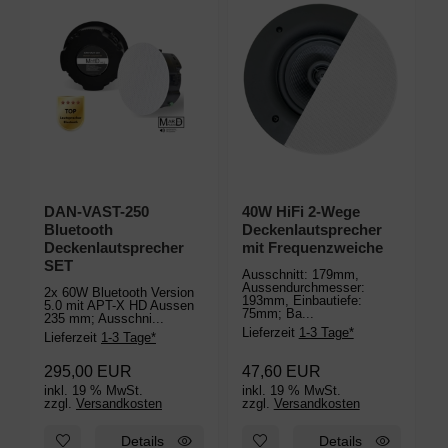
DAN-VAST-250
40W HiFi 2-Wege
k
Bluetooth
Deckenlautsprecher
Deckenlautsprecher
mit Frequenzweiche
D
SET
E
Ausschnitt: 179mm,
Aussendurchmesser:
2x 60W Bluetooth Version
A
193mm, Einbautiefe:
5.0 mit APT-X HD Aussen
A
75mm; Ba...
235 mm; Ausschni...
1
5
Lieferzeit
1-3 Tage*
Lieferzeit
1-3 Tage*
L
295,00 EUR
47,60 EUR
inkl. 19 % MwSt.
inkl. 19 % MwSt.
i
zzgl.
Versandkosten
zzgl.
Versandkosten
z
Zum Merkzettel hinzufügen: DAN-VAST-250 Bluetooth Decken
Zum Merkzettel hinzufügen: 4
Details
Details