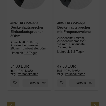
40W HiFi 2-Wege
40W HiFi 2-Wege
Deckenlautsprecher
Deckenlautsprecher
Einbaulautsprecher
mit Frequenzweiche
8Ohm
Ausschnitt: 179mm,
Aussendurchmesser:
Ausschnitt: 180mm,
2
193mm, Einbautiefe:
Aussendurchmesser:
5
75mm; Ba...
205mm, Einbautiefe: 80mm
2
Lieferzeit
1-3 Tage*
Lieferzeit
1-3 Tage*
L
54,00 EUR
47,60 EUR
inkl. 19 % MwSt.
inkl. 19 % MwSt.
i
zzgl.
Versandkosten
zzgl.
Versandkosten
z
Zum Merkzettel hinzufügen: 40W HiFi 2-Wege Deckenlautspr
Zum Merkzettel hinzufügen: 4
Details
Details
‹
›