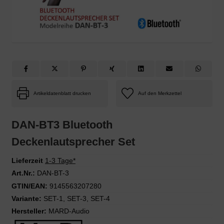
Artikeldatenblatt drucken
DAN-BT3 Bluetooth
Deckenlautsprecher Set
Lieferzeit
1-3 Tage*
Art.Nr.:
DAN-BT-3
GTIN/EAN:
9145563207280
Variante:
SET-1
,
SET-3
,
SET-4
Hersteller:
MARD-Audio