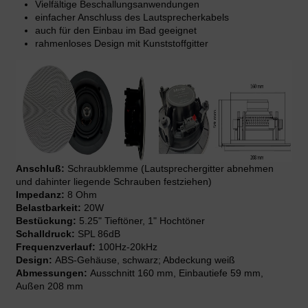
Vielfältige Beschallungsanwendungen
einfacher Anschluss des Lautsprecherkabels
auch für den Einbau im Bad geeignet
rahmenloses Design mit Kunststoffgitter
Anschluß:
Schraubklemme (Lautsprechergitter abnehmen
und dahinter liegende Schrauben festziehen)
Impedanz:
8 Ohm
Belastbarkeit:
20W
Bestückung:
5.25" Tieftöner, 1" Hochtöner
Schalldruck:
SPL 86dB
Frequenzverlauf:
100Hz-20kHz
Design:
ABS-Gehäuse, schwarz; Abdeckung weiß
Abmessungen:
Ausschnitt 160 mm, Einbautiefe 59 mm,
Außen 208 mm