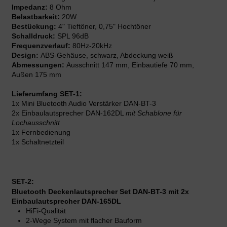
Impedanz:
8 Ohm
Belastbarkeit:
20W
Bestückung:
4" Tieftöner, 0,75" Hochtöner
Schalldruck:
SPL 96dB
Frequenzverlauf:
80Hz-20kHz
Design:
ABS-Gehäuse, schwarz, Abdeckung weiß
Abmessungen:
Ausschnitt 147 mm, Einbautiefe 70 mm,
Außen 175 mm
Lieferumfang SET-1:
1x Mini Bluetooth Audio Verstärker DAN-BT-3
2x Einbaulautsprecher DAN-162DL
mit Schablone für
Lochausschnitt
1x Fernbedienung
1x Schaltnetzteil
SET-2:
Bluetooth Deckenlautsprecher Set DAN-BT-3 mit 2x
Einbaulautsprecher DAN-165DL
HiFi-Qualität
2-Wege System mit flacher Bauform