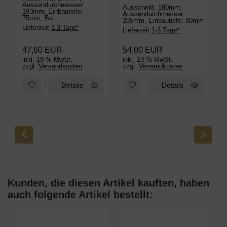
Aussendurchmesser:
Ausschnitt: 180mm,
A
193mm, Einbautiefe:
Aussendurchmesser:
A
75mm; Ba...
205mm, Einbautiefe: 80mm
1
5
Lieferzeit
1-3 Tage*
Lieferzeit
1-3 Tage*
L
47,60 EUR
54,00 EUR
inkl. 19 % MwSt.
inkl. 19 % MwSt.
i
zzgl.
Versandkosten
zzgl.
Versandkosten
z
Zum Merkzettel hinzufügen: 40W HiFi 2-Wege Deckenlautspr
Zum Merkzettel hinzufügen: 
Details
Details
‹
›
Kunden, die diesen Artikel kauften, haben
auch folgende Artikel bestellt: