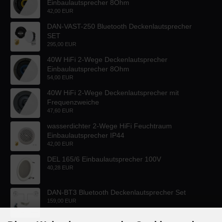
Einbaulautsprecher 8Ohm
42,00 EUR
DAN-VAST-250 Bluetooth Deckenlautsprecher
SET
295,00 EUR
40W HiFi 2-Wege Deckenlautsprecher
Einbaulautsprecher 8Ohm
54,00 EUR
40W HiFi 2-Wege Deckenlautsprecher mit
Frequenzweiche
47,60 EUR
wasserdichter 2-Wege HiFi Feuchtraum
Einbaulautsprecher IP44
42,00 EUR
DEL 165/6 Einbaulautsprecher 100V
40,28 EUR
DAN-BT3 Bluetooth Deckenlautsprecher Set
159,00 EUR