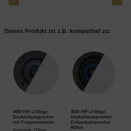
Dieses Produkt ist z.B. kompatibel zu:
40W HiFi 2-Wege
40W HiFi 2-Wege
k
Deckenlautsprecher
Deckenlautsprecher
mit Frequenzweiche
Einbaulautsprecher
8Ohm
Ausschnitt: 179mm,