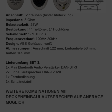
Anschluß:
Schrauben (hinter Abdeckung)
Impedanz:
8 Ohm
Belastbarkeit:
25W
Bestückung:
4" Tieftöner, 1" Hochtöner
Schalldruck:
SPL 103dB
Frequenzverlauf:
100Hz-20kHz
Design:
ABS-Gehäuse, weiß
Abmessungen:
Ausschnitt 122 mm, Einbautiefe 58 mm,
Außen 165 mm
Lieferumfang SET-3:
1x Mini Bluetooth Audio Verstärker DAN-BT-3
2x Einbaulautsprecher DAN-120WP
1x Fernbedienung
1x Schaltnetzteil
WEITERE KOMBINATIONEN MIT
DECKENEINBAULAUTSPRECHER AUF ANFRAGE
MÖGLICH