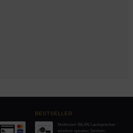
BESTSELLER
Multiroom WLAN Lautsprecher -
wireless speaker Decken-