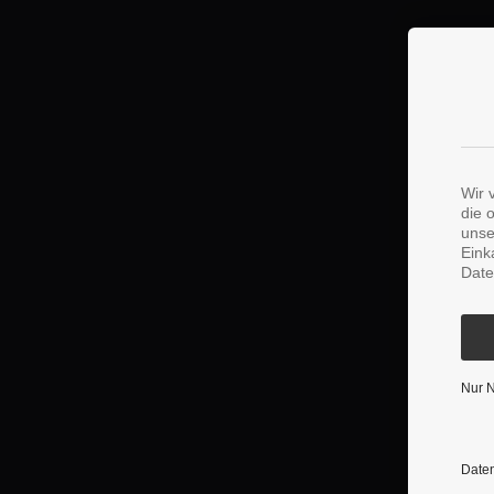
Wir 
die 
unse
Eink
Date
Nur 
Daten