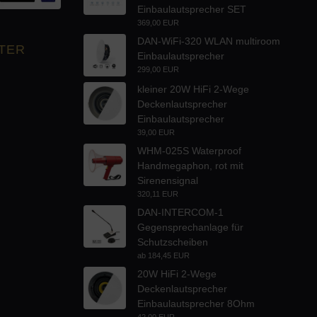
Einbaulautsprecher SET
369,00 EUR
DAN-WiFi-320 WLAN multiroom
TER
Einbaulautsprecher
299,00 EUR
kleiner 20W HiFi 2-Wege
Deckenlautsprecher
Einbaulautsprecher
39,00 EUR
WHM-025S Waterproof
Handmegaphon, rot mit
Sirenensignal
320,11 EUR
DAN-INTERCOM-1
Gegensprechanlage für
Schutzscheiben
ab
184,45 EUR
20W HiFi 2-Wege
Deckenlautsprecher
Einbaulautsprecher 8Ohm
42,00 EUR