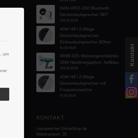
DAN-VAST-250 Bluetooth
Deckenlautsprecher SET
295,00 EUR
40W HiFi 2-Wege
Deckenlautsprecher
Einbaulautsprecher 8Ohm
Kontakt
54,00 EUR
n, um
WHM-025 Wassergeschütztes
25W Handmegaphon, hellblau
310,00 EUR
erer
40W HiFi 2-Wege
Deckenlautsprecher mit
Frequenzweiche
47,60 EUR
KONTAKT
Lautsprecher-OnlineShop.de
Rübekampstr. 35