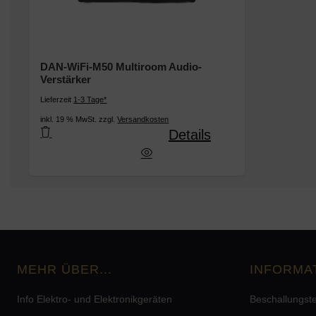
DAN-WiFi-M50 Multiroom Audio-
Verstärker
Lieferzeit
1-3 Tage*
inkl. 19 % MwSt. zzgl.
Versandkosten
Details
DAN-WiFi-M50 Multiroom Audio-Verstärker
MEHR ÜBER...
INFORMA
Info Elektro- und Elektronikgeräten
Beschallungst