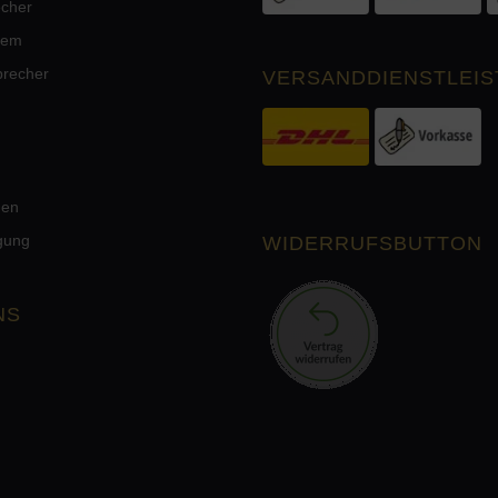
echer
tem
precher
VERSANDDIENSTLEIS
men
rgung
WIDERRUFSBUTTON
NS