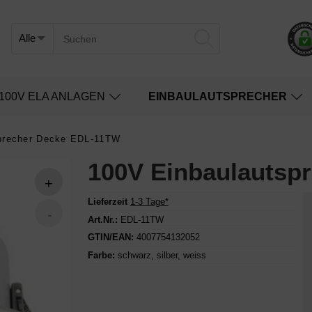
100V ELA ANLAGEN
EINBAULAUTSPRECHER
precher Decke EDL-11TW
100V Einbaulautsp
Lieferzeit
1-3 Tage*
Art.Nr.:
EDL-11TW
GTIN/EAN:
4007754132052
Farbe:
schwarz
,
silber
,
weiss