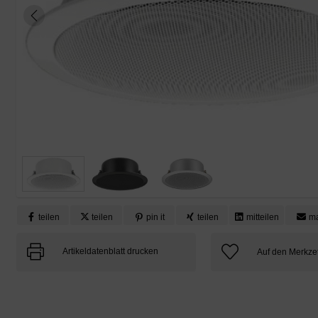
teilen
teilen
pin it
teilen
mitteilen
ma
Artikeldatenblatt drucken