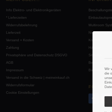
Info Elektro- und Elektronikgeräten
Beschallungst
* Lieferzeiten
Einbaulautspr
Widerrufsbelehrung
Multiroom Sys
Lieferzeit
Netzwerklauts
Versand + Kosten
Kontakt
Zahlung
Händler
Privatsphäre und Datenschutz DSGVO
Sitemap
AGB
Behörden/Fir
Wir 
Impressum
Batterieentso
die 
Versand in die Schweiz | meineinkauf.ch
unse
Eink
Widerrufsformular
FOLGE U
Date
Cookie Einstellungen