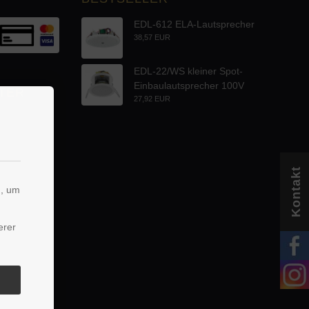
EDL-612 ELA-Lautsprecher
38,57 EUR
EDL-22/WS kleiner Spot-
Einbaulautsprecher 100V
TER
27,92 EUR
Kontakt
n, um
erer