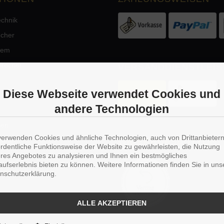
echnik
echer
tem
precher
VERSANDDIENSTLEIS
Diese Webseite verwendet Cookies und
andere Technologien
men
verwenden Cookies und ähnliche Technologien, auch von Drittanbieter
rgung
WIDERRUFSBUTTON
ordentliche Funktionsweise der Website zu gewährleisten, die Nutzung
res Angebotes zu analysieren und Ihnen ein bestmögliches
aufserlebnis bieten zu können. Weitere Informationen finden Sie in uns
NS
nschutzerklärung.
ALLE AKZEPTIEREN