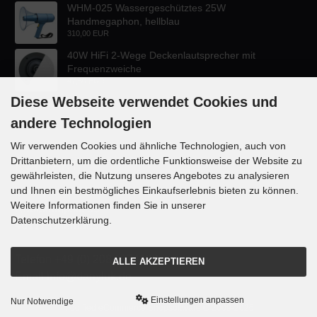
WHM-025 Wassergeschütztes 25W
Handmegaphon, hellblau
310,00 EUR
40W HiFi 2-Wege Deckenlautsprecher mit
Frequenzweiche
47,60 EUR
Diese Webseite verwendet Cookies und
andere Technologien
Wir verwenden Cookies und ähnliche Technologien, auch von
Drittanbietern, um die ordentliche Funktionsweise der Website zu
KONTAKT
gewährleisten, die Nutzung unseres Angebotes zu analysieren
und Ihnen ein bestmögliches Einkaufserlebnis bieten zu können.
Lautsprecher-OnlineShop.de
Weitere Informationen finden Sie in unserer
Rübekampstr. 35
Datenschutzerklärung.
46117 Oberhausen
Telefon +49 (0) 208 / 874188
ALLE AKZEPTIEREN
Email info@danyluk.de
Einstellungen anpassen
Nur Notwendige
mod
ified eCommerce Shopsoftware © 2009-2026