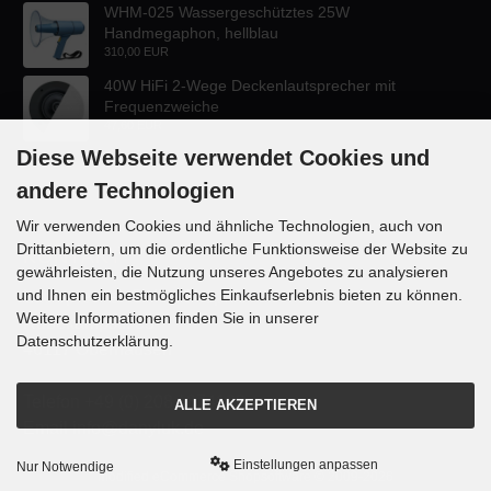
WHM-025 Wassergeschütztes 25W
Handmegaphon, hellblau
310,00 EUR
40W HiFi 2-Wege Deckenlautsprecher mit
Frequenzweiche
47,60 EUR
Diese Webseite verwendet Cookies und
andere Technologien
Wir verwenden Cookies und ähnliche Technologien, auch von
Drittanbietern, um die ordentliche Funktionsweise der Website zu
KONTAKT
gewährleisten, die Nutzung unseres Angebotes zu analysieren
und Ihnen ein bestmögliches Einkaufserlebnis bieten zu können.
Lautsprecher-OnlineShop.de
Weitere Informationen finden Sie in unserer
Rübekampstr. 35
Datenschutzerklärung.
46117 Oberhausen
Telefon +49 (0) 208 / 874188
ALLE AKZEPTIEREN
Email info@danyluk.de
Einstellungen anpassen
Nur Notwendige
mod
ified eCommerce Shopsoftware © 2009-2026