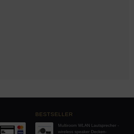
BESTSELLER
Multiroom WLAN Lautsprecher -
wireless speaker Decken-