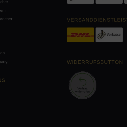
echer
tem
precher
VERSANDDIENSTLEIS
men
rgung
WIDERRUFSBUTTON
NS