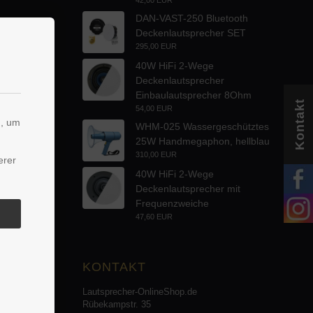
DAN-VAST-250 Bluetooth
Deckenlautsprecher SET
295,00 EUR
40W HiFi 2-Wege
Deckenlautsprecher
Einbaulautsprecher 8Ohm
Kontakt
54,00 EUR
n, um
WHM-025 Wassergeschütztes
25W Handmegaphon, hellblau
310,00 EUR
erer
40W HiFi 2-Wege
Deckenlautsprecher mit
Frequenzweiche
47,60 EUR
KONTAKT
Lautsprecher-OnlineShop.de
Rübekampstr. 35