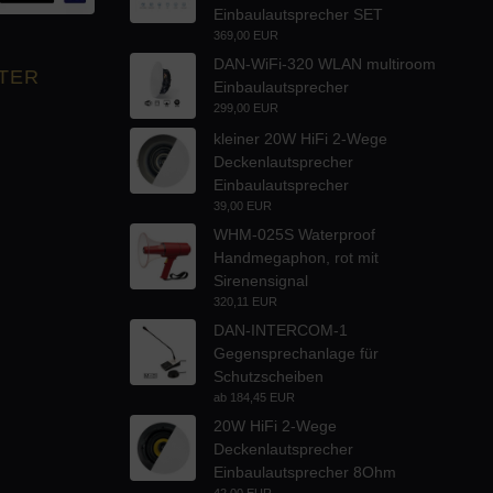
Einbaulautsprecher SET
369,00 EUR
DAN-WiFi-320 WLAN multiroom
TER
Einbaulautsprecher
299,00 EUR
kleiner 20W HiFi 2-Wege
Deckenlautsprecher
Einbaulautsprecher
39,00 EUR
WHM-025S Waterproof
Handmegaphon, rot mit
Sirenensignal
320,11 EUR
DAN-INTERCOM-1
Gegensprechanlage für
Schutzscheiben
ab
184,45 EUR
20W HiFi 2-Wege
Deckenlautsprecher
Einbaulautsprecher 8Ohm
42,00 EUR