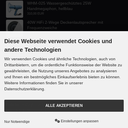
WHM-025 Wassergeschütztes 25W
Handmegaphon, hellblau
310,00 EUR
40W HiFi 2-Wege Deckenlautsprecher mit
Frequenzweiche
47,60 EUR
Diese Webseite verwendet Cookies und
andere Technologien
Wir verwenden Cookies und ähnliche Technologien, auch von
Drittanbietern, um die ordentliche Funktionsweise der Website zu
KONTAKT
gewährleisten, die Nutzung unseres Angebotes zu analysieren
und Ihnen ein bestmögliches Einkaufserlebnis bieten zu können.
Lautsprecher-OnlineShop.de
Weitere Informationen finden Sie in unserer
Rübekampstr. 35
Datenschutzerklärung.
46117 Oberhausen
Telefon +49 (0) 208 / 874188
ALLE AKZEPTIEREN
Email info@danyluk.de
Einstellungen anpassen
Nur Notwendige
mod
ified eCommerce Shopsoftware © 2009-2026