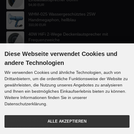
54,00 EUR
WHM-025 Wassergeschütztes 25W
Handmegaphon, hellblau
310,00 EUR
40W HiFi 2-Wege Deckenlautsprecher mit
Frequenzweiche
47,60 EUR
Diese Webseite verwendet Cookies und
andere Technologien
Wir verwenden Cookies und ähnliche Technologien, auch von
Drittanbietern, um die ordentliche Funktionsweise der Website zu
KONTAKT
gewährleisten, die Nutzung unseres Angebotes zu analysieren
und Ihnen ein bestmögliches Einkaufserlebnis bieten zu können.
Lautsprecher-OnlineShop.de
Weitere Informationen finden Sie in unserer
Rübekampstr. 35
Datenschutzerklärung.
46117 Oberhausen
Telefon +49 (0) 208 / 874188
ALLE AKZEPTIEREN
Email info@danyluk.de