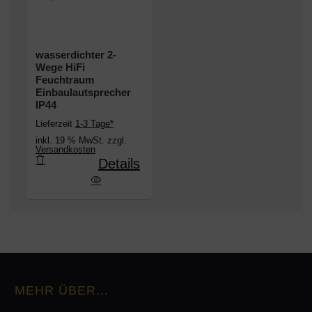
wasserdichter 2-
Wege HiFi
Feuchtraum
Einbaulautsprecher
IP44
Lieferzeit
1-3 Tage*
inkl. 19 % MwSt. zzgl.
Versandkosten
Details
2-Wege HiFi Feuchtraum Einbaulautsprecher IP44
MEHR ÜBER...