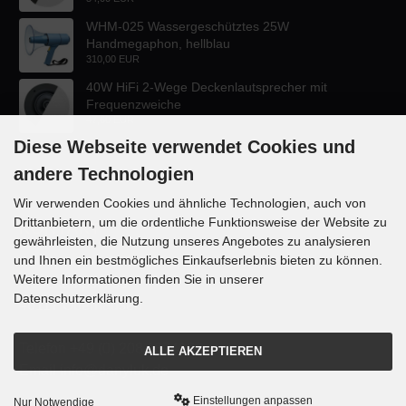
WHM-025 Wassergeschütztes 25W
Handmegaphon, hellblau
310,00 EUR
40W HiFi 2-Wege Deckenlautsprecher mit
Frequenzweiche
47,60 EUR
Diese Webseite verwendet Cookies und
andere Technologien
Wir verwenden Cookies und ähnliche Technologien, auch von
Drittanbietern, um die ordentliche Funktionsweise der Website zu
KONTAKT
gewährleisten, die Nutzung unseres Angebotes zu analysieren
und Ihnen ein bestmögliches Einkaufserlebnis bieten zu können.
Lautsprecher-OnlineShop.de
Weitere Informationen finden Sie in unserer
Rübekampstr. 35
Datenschutzerklärung.
46117 Oberhausen
Telefon +49 (0) 208 / 874188
ALLE AKZEPTIEREN
Email info@danyluk.de
Einstellungen anpassen
Nur Notwendige