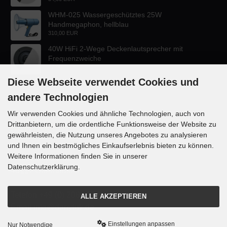
WHM-025 Wassergeschütztes 25W
Handmegaphon, hellblau
310,00 EUR
40W HiFi 2-Wege Deckenlautsprecher mit
Frequenzweiche
47,60 EUR
Diese Webseite verwendet Cookies und
andere Technologien
Wir verwenden Cookies und ähnliche Technologien, auch von
Drittanbietern, um die ordentliche Funktionsweise der Website zu
KONTAKT
gewährleisten, die Nutzung unseres Angebotes zu analysieren
und Ihnen ein bestmögliches Einkaufserlebnis bieten zu können.
Lautsprecher-OnlineShop.de
Weitere Informationen finden Sie in unserer
Rübekampstr. 35
Datenschutzerklärung.
46117 Oberhausen
Telefon +49 (0) 208 / 874188
ALLE AKZEPTIEREN
Email info@danyluk.de
Einstellungen anpassen
Nur Notwendige