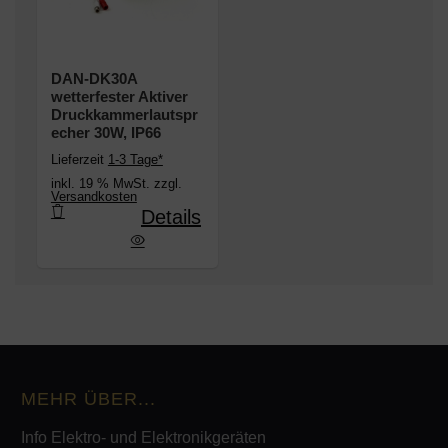
DAN-DK30A
wetterfester Aktiver
Druckkammerlautspr
echer 30W, IP66
Lieferzeit
1-3 Tage*
inkl. 19 % MwSt. zzgl.
Versandkosten
Details
ester Aktiver Druckkammerlautsprecher 30W, IP6
MEHR ÜBER...
Info Elektro- und Elektronikgeräten