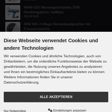
WHM-025 Wassergeschütztes 25W
Handmegaphon, hellblau
310,00 EUR
40W HiFi 2-Wege Deckenlautsprecher mit
Frequenzweiche
47,60 EUR
Diese Webseite verwendet Cookies und
andere Technologien
Wir verwenden Cookies und ähnliche Technologien, auch von
Drittanbietern, um die ordentliche Funktionsweise der Website zu
KONTAKT
gewährleisten, die Nutzung unseres Angebotes zu analysieren
und Ihnen ein bestmögliches Einkaufserlebnis bieten zu können.
Lautsprecher-OnlineShop.de
Weitere Informationen finden Sie in unserer
Rübekampstr. 35
Datenschutzerklärung.
46117 Oberhausen
Telefon +49 (0) 208 / 874188
ALLE AKZEPTIEREN
Email info@danyluk.de
Einstellungen anpassen
Nur Notwendige