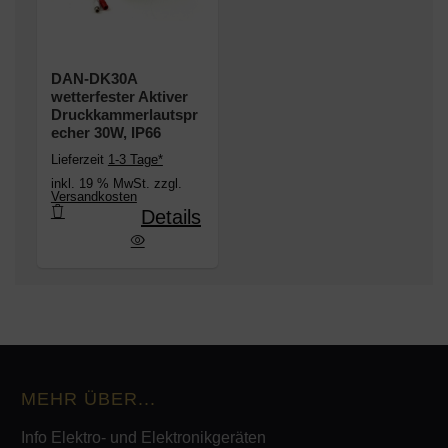
DAN-DK30A
wetterfester Aktiver
Druckkammerlautspr
echer 30W, IP66
Lieferzeit
1-3 Tage*
inkl. 19 % MwSt. zzgl.
Versandkosten
Details
ester Aktiver Druckkammerlautsprecher 30W, IP6
MEHR ÜBER...
Info Elektro- und Elektronikgeräten