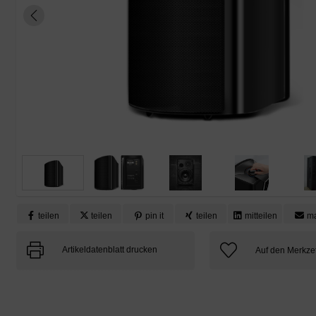
teilen
teilen
pin it
teilen
mitteilen
ma
Artikeldatenblatt drucken