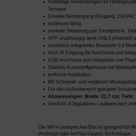
Vielfältige Anwendungen für Hintergrun
Terrasse
Direkter Netzeingang (Eingang: 230VAC
multiroom fähig
zentrale Steuerung per Smartphone, Tab
APP unabhängig dank DNLA (Android) un
zusätzlich integriertes Bluetooth 5.0 Modu
AUX IN Eingang für Anschluss und Integ
USB Anschluss zum Abspielen von Play
Stabiles Kunststoffgehäuse mit Metallgi
einfache Installation
Mit Schwenk- und neigbarer Montagebüg
Für den Außenbereich geeignet Schutzar
Abmessungen: Breite: 21,7 cm; Tiefe:
Gewicht: 4.3kg(aktiver Lautsprecher) und
Die WiFi-Lautsprecher-Box ist geeignet für
(Android) oder AirPlay (Apple) Technologie.