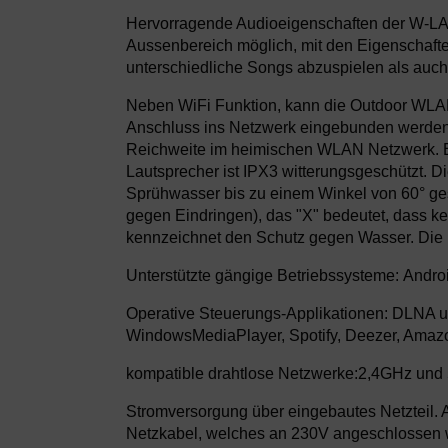
Hervorragende Audioeigenschaften der W-LA
Aussenbereich möglich, mit den Eigenschafte
unterschiedliche Songs abzuspielen als auch
Neben WiFi Funktion, kann die Outdoor WLA
Anschluss ins Netzwerk eingebunden werden.
Reichweite im heimischen WLAN Netzwerk. Eg
Lautsprecher ist IPX3 witterungsgeschützt. D
Sprühwasser bis zu einem Winkel von 60° gesch
gegen Eindringen), das "X" bedeutet, dass ke
kennzeichnet den Schutz gegen Wasser. Die E
Unterstützte gängige Betriebssysteme: Andro
Operative Steuerungs-Applikationen: DLNA un
WindowsMediaPlayer, Spotify, Deezer, Amaz
kompatible drahtlose Netzwerke:2,4GHz und
Stromversorgung über eingebautes Netzteil. 
Netzkabel, welches an 230V angeschlossen 