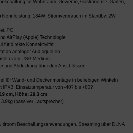
dbeschallung für Wohnraum, Gewerbe, Gastronomie, Garten,
) Nennleistung: 184W; Stromverbrauch im Standby: 2W
let, PC
d AirPlay (Apple) Technologie
l für direkte Konnektivität
ration analoger Audioquellen
listen vom USB Medium
tter und Abdeckung über den Anschlüssen
el für Wand- und Deckenmontage in beliebigen Winkeln
t IPX3; Einsatztemperatur von -40? bis +80?
 19 cm, Höhe: 29,3 cm
 3.9kg (passiver Lautsprecher)
 Multiroom Beschallungsanwendungen. Streaming über DLNA