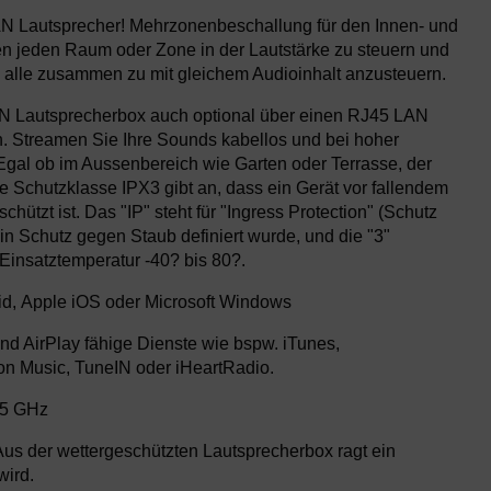
N Lautsprecher! Mehrzonenbeschallung für den Innen- und
n jeden Raum oder Zone in der Lautstärke zu steuern und
 alle zusammen zu mit gleichem Audioinhalt anzusteuern.
N Lautsprecherbox auch optional über einen RJ45 LAN
 Streamen Sie Ihre Sounds kabellos und bei hoher
al ob im Aussenbereich wie Garten oder Terrasse, der
ie Schutzklasse IPX3 gibt an, dass ein Gerät vor fallendem
ützt ist. Das "IP" steht für "Ingress Protection" (Schutz
in Schutz gegen Staub definiert wurde, und die "3"
insatztemperatur -40? bis 80?.
id, Apple iOS oder Microsoft Windows
d AirPlay fähige Dienste wie bspw. iTunes,
on Music, TuneIN oder iHeartRadio.
 5 GHz
Aus der wettergeschützten Lautsprecherbox ragt ein
wird.