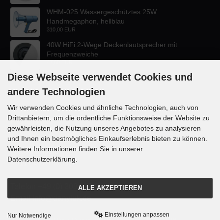
WHM-025 Wassergeschütztes 25W
Handmegaphon, hellblau
310,00 EUR
40W HiFi 2-Wege Deckenlautsprecher mit
Frequenzweiche
47,60 EUR
Diese Webseite verwendet Cookies und
andere Technologien
Wir verwenden Cookies und ähnliche Technologien, auch von
Drittanbietern, um die ordentliche Funktionsweise der Website zu
KONTAKT
gewährleisten, die Nutzung unseres Angebotes zu analysieren
und Ihnen ein bestmögliches Einkaufserlebnis bieten zu können.
Lautsprecher-OnlineShop.de
Weitere Informationen finden Sie in unserer
Rübekampstr. 35
Datenschutzerklärung.
46117 Oberhausen
Telefon +49 (0) 208 / 874188
ALLE AKZEPTIEREN
Email info@danyluk.de
Einstellungen anpassen
Nur Notwendige