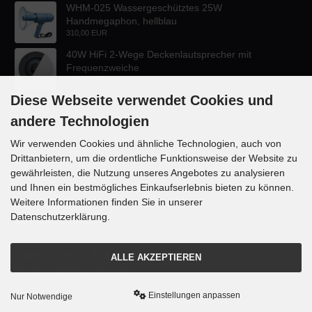
WHM-025 Wassergeschütztes 25W
Handmegaphon, hellblau
310,00 EUR
40W HiFi 2-Wege Deckenlautsprecher mit
Frequenzweiche
47,60 EUR
Diese Webseite verwendet Cookies und
andere Technologien
Wir verwenden Cookies und ähnliche Technologien, auch von
Drittanbietern, um die ordentliche Funktionsweise der Website zu
KONTAKT
gewährleisten, die Nutzung unseres Angebotes zu analysieren
und Ihnen ein bestmögliches Einkaufserlebnis bieten zu können.
Lautsprecher-OnlineShop.de
Weitere Informationen finden Sie in unserer
Rübekampstr. 35
Datenschutzerklärung.
46117 Oberhausen
Telefon +49 (0) 208 / 874188
ALLE AKZEPTIEREN
Email info@danyluk.de
Einstellungen anpassen
Nur Notwendige
mod
ified eCommerce Shopsoftware © 2009-2026