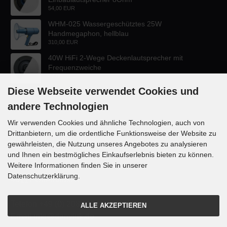
54,00 EUR
WHM-025 Wassergeschütztes 25W
Handmegaphon, hellblau
310,00 EUR
40W HiFi 2-Wege Deckenlautsprecher mit
Frequenzweiche
47,60 EUR
Diese Webseite verwendet Cookies und
andere Technologien
Wir verwenden Cookies und ähnliche Technologien, auch von
Drittanbietern, um die ordentliche Funktionsweise der Website zu
KONTAKT
gewährleisten, die Nutzung unseres Angebotes zu analysieren
und Ihnen ein bestmögliches Einkaufserlebnis bieten zu können.
Lautsprecher-OnlineShop.de
Weitere Informationen finden Sie in unserer
Rübekampstr. 35
Datenschutzerklärung.
46117 Oberhausen
Telefon +49 (0) 208 / 874188
ALLE AKZEPTIEREN
Email info@danyluk.de