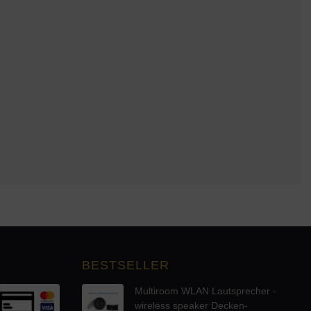
BESTSELLER
Multiroom WLAN Lautsprecher -
wireless speaker Decken-