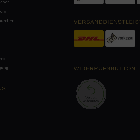
echer
tem
precher
VERSANDDIENSTLEIS
men
rgung
WIDERRUFSBUTTON
NS