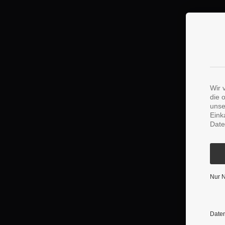
Wir 
die 
unse
Eink
Date
Nur 
Daten