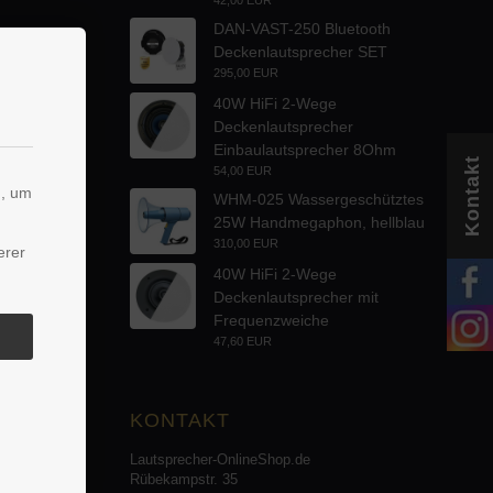
DAN-VAST-250 Bluetooth
Deckenlautsprecher SET
295,00 EUR
40W HiFi 2-Wege
Deckenlautsprecher
Einbaulautsprecher 8Ohm
Kontakt
54,00 EUR
n, um
WHM-025 Wassergeschütztes
25W Handmegaphon, hellblau
310,00 EUR
erer
40W HiFi 2-Wege
Deckenlautsprecher mit
Frequenzweiche
47,60 EUR
KONTAKT
Lautsprecher-OnlineShop.de
Rübekampstr. 35