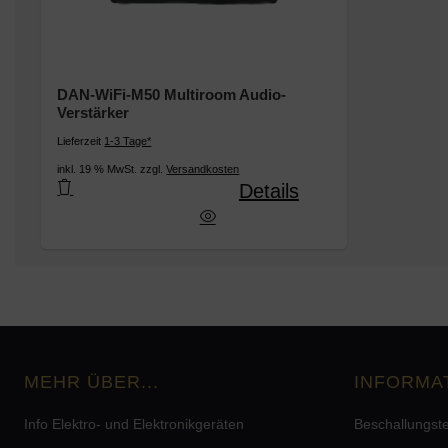
DAN-WiFi-M50 Multiroom Audio-
Verstärker
Lieferzeit
1-3 Tage*
inkl. 19 % MwSt. zzgl.
Versandkosten
Details
DAN-WiFi-M50 Multiroom Audio-Verstärker
MEHR ÜBER...
INFORMA
Info Elektro- und Elektronikgeräten
Beschallungst