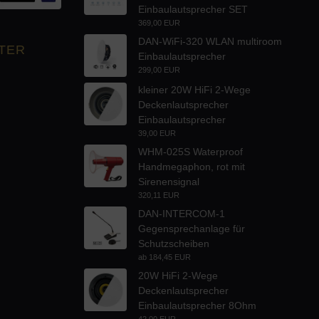
Einbaulautsprecher SET
369,00 EUR
DAN-WiFi-320 WLAN multiroom
TER
Einbaulautsprecher
299,00 EUR
kleiner 20W HiFi 2-Wege
Deckenlautsprecher
Einbaulautsprecher
39,00 EUR
WHM-025S Waterproof
Handmegaphon, rot mit
Sirenensignal
320,11 EUR
DAN-INTERCOM-1
Gegensprechanlage für
Schutzscheiben
ab
184,45 EUR
20W HiFi 2-Wege
Deckenlautsprecher
Einbaulautsprecher 8Ohm
42,00 EUR