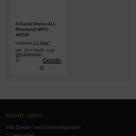
6-Kanal-Stereo-DJ-
Mischpult MPX-
44/SW
Lieferzeit
1-3 Tage*
inkl. 19 % MwSt. zzgl.
Versandkosten
Details
nal-Stereo-DJ-Mischpult MPX-44/SW
MEHR ÜBER...
Info Elektro- und Elektronikgeräten
* Lieferzeiten