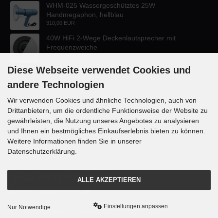
WHM-025 Wassergeschütztes 25W
Handmegaphon, hellblau
310,00 EUR
40W HiFi 2-Wege Deckenlautsprecher mit
Frequenzweiche
47,60 EUR
Diese Webseite verwendet Cookies und
andere Technologien
Wir verwenden Cookies und ähnliche Technologien, auch von
Drittanbietern, um die ordentliche Funktionsweise der Website zu
KONTAKT
gewährleisten, die Nutzung unseres Angebotes zu analysieren
und Ihnen ein bestmögliches Einkaufserlebnis bieten zu können.
Lautsprecher-OnlineShop.de
Weitere Informationen finden Sie in unserer
Rübekampstr. 35
Datenschutzerklärung.
46117 Oberhausen
Telefon +49 (0) 208 / 874188
ALLE AKZEPTIEREN
Email info@danyluk.de
Einstellungen anpassen
Nur Notwendige
mod
ified eCommerce Shopsoftware © 2009-2026