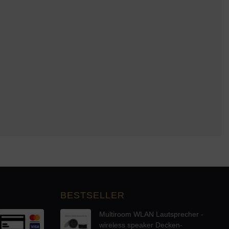
BESTSELLER
Multiroom WLAN Lautsprecher -
wireless speaker Decken-