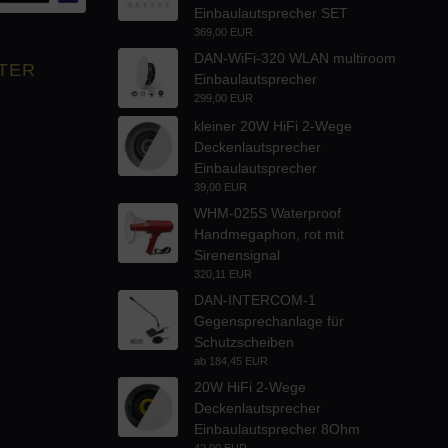
Einbaulautsprecher SET
369,00 EUR
DAN-WiFi-320 WLAN multiroom
TER
Einbaulautsprecher
299,00 EUR
kleiner 20W HiFi 2-Wege
Deckenlautsprecher
Einbaulautsprecher
39,00 EUR
WHM-025S Waterproof
Handmegaphon, rot mit
Sirenensignal
320,11 EUR
DAN-INTERCOM-1
Gegensprechanlage für
Schutzscheiben
ab
184,45 EUR
20W HiFi 2-Wege
Deckenlautsprecher
Einbaulautsprecher 8Ohm
42,00 EUR