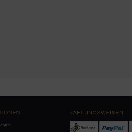
WHM-025S
TIONEN
ZAHLUNGSWEISEN
echnik