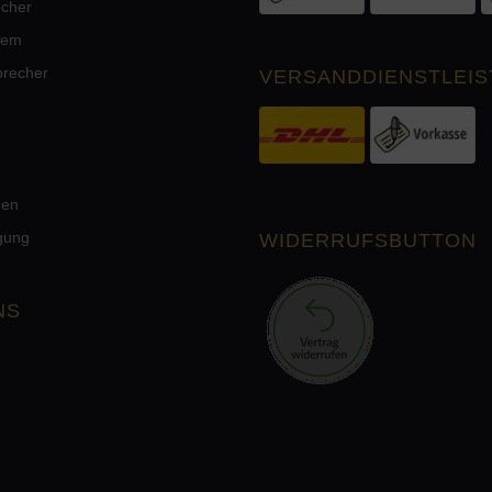
echer
tem
precher
VERSANDDIENSTLEIS
men
rgung
WIDERRUFSBUTTON
NS