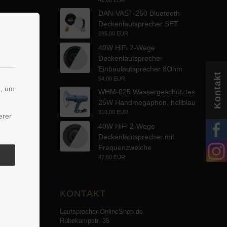
DAN-VAST-250 Bluetooth
Deckenlautsprecher SET
295,00 EUR
40W HiFi 2-Wege
Deckenlautsprecher
Einbaulautsprecher 8Ohm
Kontakt
54,00 EUR
n, um
WHM-025 Wassergeschütztes
25W Handmegaphon, hellblau
310,00 EUR
erer
40W HiFi 2-Wege
Deckenlautsprecher mit
Frequenzweiche
47,60 EUR
KONTAKT
Lautsprecher-OnlineShop.de
Rübekampstr. 35