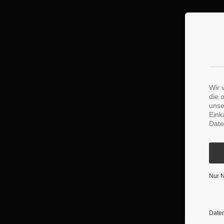
Wir 
die 
unse
Eink
Date
Nur 
Daten