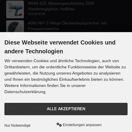
WHM-025 Wassergeschütztes 25W
Handmegaphon, hellblau
310,00 EUR
40W HiFi 2-Wege Deckenlautsprecher mit
Frequenzweiche
47,60 EUR
Diese Webseite verwendet Cookies und
andere Technologien
Wir verwenden Cookies und ähnliche Technologien, auch von
Drittanbietern, um die ordentliche Funktionsweise der Website zu
KONTAKT
gewährleisten, die Nutzung unseres Angebotes zu analysieren
und Ihnen ein bestmögliches Einkaufserlebnis bieten zu können.
Lautsprecher-OnlineShop.de
Weitere Informationen finden Sie in unserer
Rübekampstr. 35
Datenschutzerklärung.
46117 Oberhausen
Telefon +49 (0) 208 / 874188
ALLE AKZEPTIEREN
Email info@danyluk.de
Einstellungen anpassen
Nur Notwendige
mod
ified eCommerce Shopsoftware © 2009-2026