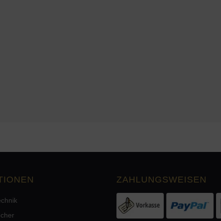
TIONEN
ZAHLUNGSWEISEN
echnik
echer