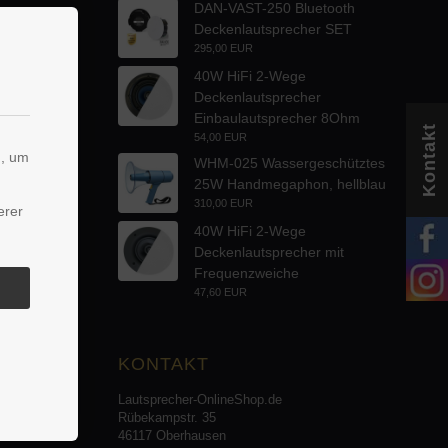
DAN-VAST-250 Bluetooth
Deckenlautsprecher SET
295,00 EUR
40W HiFi 2-Wege
Deckenlautsprecher
Einbaulautsprecher 8Ohm
Kontakt
54,00 EUR
n, um
WHM-025 Wassergeschütztes
25W Handmegaphon, hellblau
310,00 EUR
erer
40W HiFi 2-Wege
Deckenlautsprecher mit
Frequenzweiche
47,60 EUR
KONTAKT
Lautsprecher-OnlineShop.de
Rübekampstr. 35
46117 Oberhausen