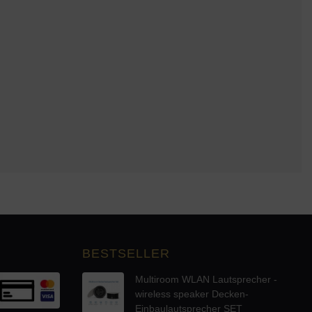
BESTSELLER
Multiroom WLAN Lautsprecher -
wireless speaker Decken-
Einbaulautsprecher SET