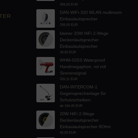
369,00 EUR
DAN-WiFi-320 WLAN multiroom
TER
Einbaulautsprecher
299,00 EUR
kleiner 20W HiFi 2-Wege
Deckenlautsprecher
Einbaulautsprecher
39,00 EUR
WHM-025S Waterproof
Handmegaphon, rot mit
Sirenensignal
320,11 EUR
DAN-INTERCOM-1
Gegensprechanlage für
Schutzscheiben
ab
184,45 EUR
20W HiFi 2-Wege
Deckenlautsprecher
Einbaulautsprecher 8Ohm
42,00 EUR