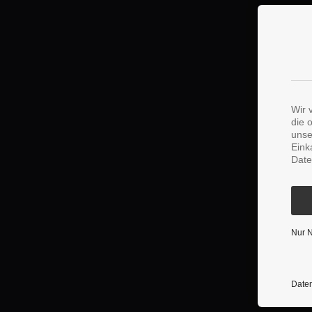
Wir 
die 
unse
Eink
Date
Nur 
Daten