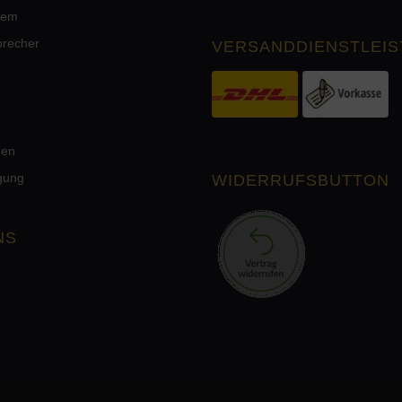
tem
precher
VERSANDDIENSTLEIS
men
rgung
WIDERRUFSBUTTON
NS