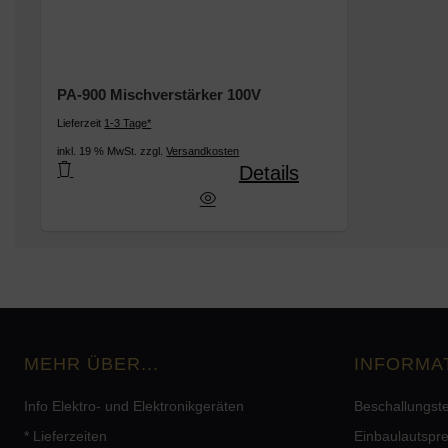
PA-900 Mischverstärker 100V
Lieferzeit
1-3 Tage*
inkl. 19 % MwSt. zzgl.
Versandkosten
Details
PA-900 Mischverstärker 100V
MEHR ÜBER...
INFORMA
Info Elektro- und Elektronikgeräten
Beschallungst
* Lieferzeiten
Einbaulautspr