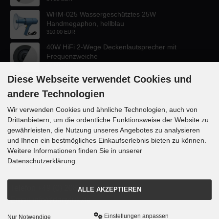
WHM-025 Wassergeschütztes 25W
Handmegaphon, hellblau
310,00 EUR
40W HiFi 2-Wege Deckenlautsprecher mit
Frequenzweiche
47,60 EUR
Diese Webseite verwendet Cookies und
andere Technologien
Wir verwenden Cookies und ähnliche Technologien, auch von
Drittanbietern, um die ordentliche Funktionsweise der Website zu
KONTAKT
gewährleisten, die Nutzung unseres Angebotes zu analysieren
und Ihnen ein bestmögliches Einkaufserlebnis bieten zu können.
Lautsprecher-OnlineShop.de
Weitere Informationen finden Sie in unserer
Rübekampstr. 35
Datenschutzerklärung.
46117 Oberhausen
Telefon +49 (0) 208 / 874188
ALLE AKZEPTIEREN
Email info@danyluk.de
Einstellungen anpassen
Nur Notwendige