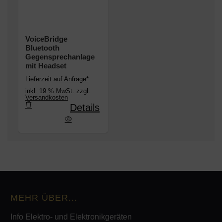
VoiceBridge
Bluetooth
Gegensprechanlage
mit Headset
Lieferzeit
auf Anfrage*
inkl. 19 % MwSt. zzgl.
Versandkosten
Details
e Bluetooth Gegensprechanlage mit Headset
MEHR ÜBER...
Info Elektro- und Elektronikgeräten