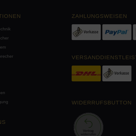
TIONEN
ZAHLUNGSWEISEN
echnik
echer
tem
precher
VERSANDDIENSTLEIS
men
rgung
WIDERRUFSBUTTON
NS