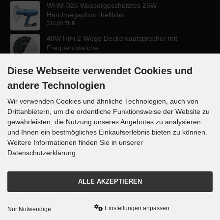
WHM-025 Wassergeschütztes 25W
Handmegaphon, hellblau
310,00 EUR
40W HiFi 2-Wege Deckenlautsprecher mit
Frequenzweiche
47,60 EUR
Diese Webseite verwendet Cookies und
andere Technologien
Wir verwenden Cookies und ähnliche Technologien, auch von
Drittanbietern, um die ordentliche Funktionsweise der Website zu
KONTAKT
gewährleisten, die Nutzung unseres Angebotes zu analysieren
und Ihnen ein bestmögliches Einkaufserlebnis bieten zu können.
Lautsprecher-OnlineShop.de
Weitere Informationen finden Sie in unserer
Rübekampstr. 35
Datenschutzerklärung.
46117 Oberhausen
Telefon +49 (0) 208 / 874188
ALLE AKZEPTIEREN
Email info@danyluk.de
Einstellungen anpassen
Nur Notwendige
mod
ified eCommerce Shopsoftware © 2009-2026