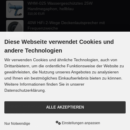
WHM-025 Wassergeschütztes 25W
Handmegaphon, hellblau
310,00 EUR
40W HiFi 2-Wege Deckenlautsprecher mit
Frequenzweiche
47,60 EUR
Diese Webseite verwendet Cookies und
andere Technologien
Wir verwenden Cookies und ähnliche Technologien, auch von
Drittanbietern, um die ordentliche Funktionsweise der Website zu
KONTAKT
gewährleisten, die Nutzung unseres Angebotes zu analysieren
und Ihnen ein bestmögliches Einkaufserlebnis bieten zu können.
Lautsprecher-OnlineShop.de
Weitere Informationen finden Sie in unserer
Rübekampstr. 35
Datenschutzerklärung.
46117 Oberhausen
Telefon +49 (0) 208 / 874188
ALLE AKZEPTIEREN
Email info@danyluk.de
Einstellungen anpassen
Nur Notwendige
mod
ified eCommerce Shopsoftware © 2009-2026