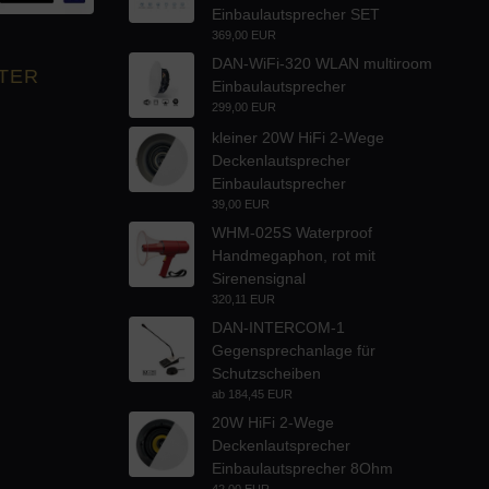
Einbaulautsprecher SET
369,00 EUR
DAN-WiFi-320 WLAN multiroom
TER
Einbaulautsprecher
299,00 EUR
kleiner 20W HiFi 2-Wege
Deckenlautsprecher
Einbaulautsprecher
39,00 EUR
WHM-025S Waterproof
Handmegaphon, rot mit
Sirenensignal
320,11 EUR
DAN-INTERCOM-1
Gegensprechanlage für
Schutzscheiben
ab
184,45 EUR
20W HiFi 2-Wege
Deckenlautsprecher
Einbaulautsprecher 8Ohm
42,00 EUR