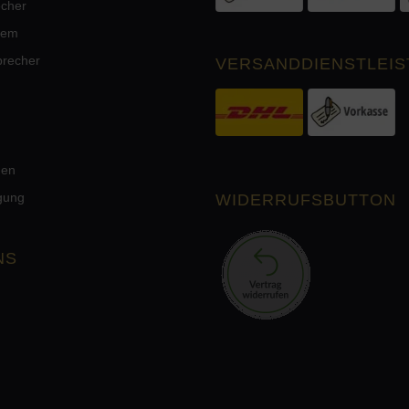
echer
tem
precher
VERSANDDIENSTLEIS
men
rgung
WIDERRUFSBUTTON
NS