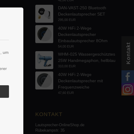
DAN-VAST-250 Bluetooth
Deckenlautsprecher SET
295,00 EUR
40W HiFi 2-Wege
Deckenlautsprecher
Einbaulautsprecher 8Ohm
Kontakt
54,00 EUR
n, um
WHM-025 Wassergeschütztes
25W Handmegaphon, hellblau
310,00 EUR
erer
40W HiFi 2-Wege
Deckenlautsprecher mit
Frequenzweiche
47,60 EUR
KONTAKT
Lautsprecher-OnlineShop.de
Rübekampstr. 35