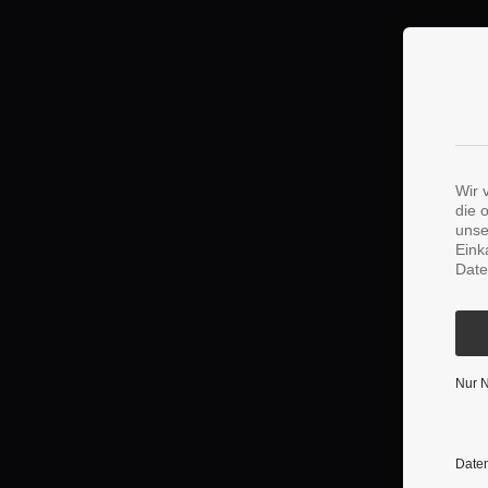
Wir 
die 
unse
Eink
Date
Nur 
Daten