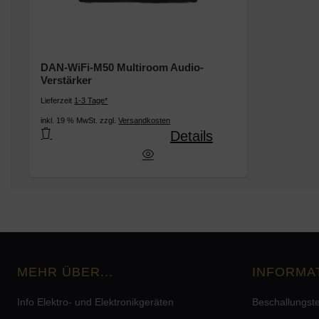
DAN-WiFi-M50 Multiroom Audio-
Verstärker
Lieferzeit
1-3 Tage*
inkl. 19 % MwSt. zzgl.
Versandkosten
Details
DAN-WiFi-M50 Multiroom Audio-Verstärker
MEHR ÜBER...
INFORMA
Info Elektro- und Elektronikgeräten
Beschallungst