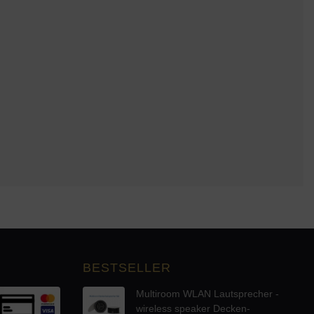
BESTSELLER
Multiroom WLAN Lautsprecher -
wireless speaker Decken-