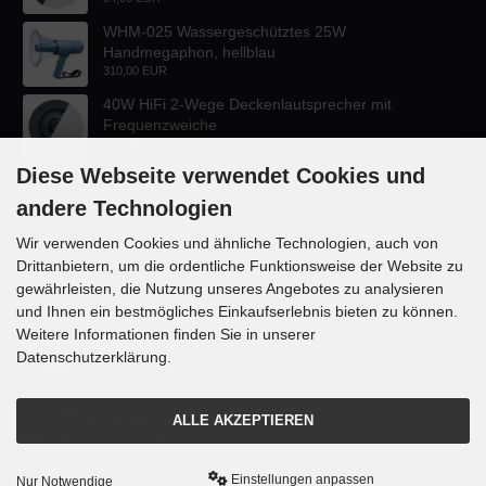
WHM-025 Wassergeschütztes 25W
Handmegaphon, hellblau
310,00 EUR
40W HiFi 2-Wege Deckenlautsprecher mit
Frequenzweiche
47,60 EUR
Diese Webseite verwendet Cookies und
andere Technologien
Wir verwenden Cookies und ähnliche Technologien, auch von
Drittanbietern, um die ordentliche Funktionsweise der Website zu
KONTAKT
gewährleisten, die Nutzung unseres Angebotes zu analysieren
und Ihnen ein bestmögliches Einkaufserlebnis bieten zu können.
Lautsprecher-OnlineShop.de
Weitere Informationen finden Sie in unserer
Rübekampstr. 35
Datenschutzerklärung.
46117 Oberhausen
Telefon +49 (0) 208 / 874188
ALLE AKZEPTIEREN
Email info@danyluk.de
Einstellungen anpassen
Nur Notwendige