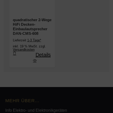
quadratischer 2-Wege
HiFi Decken-
Einbaulautsprecher
DAN-CMS-608
Lieferzeit
1-3 Tage*
inkl. 19 % MwSt. zzgl.
Versandkosten
Details
Wege HiFi Decken-Einbaulautsprecher DAN-CMS-60
MEHR ÜBER...
Info Elektro- und Elektronikgeräten