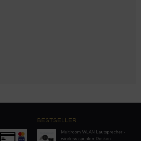
BESTSELLER
Multiroom WLAN Lautsprecher -
wireless speaker Decken-