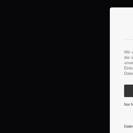
Wir 
die 
unse
Eink
Date
Nur 
Daten