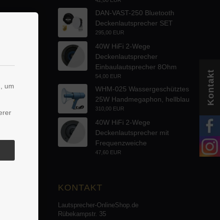
DAN-VAST-250 Bluetooth
Deckenlautsprecher SET
295,00 EUR
40W HiFi 2-Wege
Deckenlautsprecher
Einbaulautsprecher 8Ohm
Kontakt
54,00 EUR
n, um
WHM-025 Wassergeschütztes
25W Handmegaphon, hellblau
310,00 EUR
erer
40W HiFi 2-Wege
Deckenlautsprecher mit
Frequenzweiche
47,60 EUR
KONTAKT
Lautsprecher-OnlineShop.de
Rübekampstr. 35