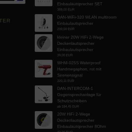
Einbaulautsprecher SET
369,00 EUR
DAN-WiFi-320 WLAN multiroom
TER
Einbaulautsprecher
299,00 EUR
kleiner 20W HiFi 2-Wege
Deckenlautsprecher
Einbaulautsprecher
39,00 EUR
WHM-025S Waterproof
Handmegaphon, rot mit
Sirenensignal
320,11 EUR
DAN-INTERCOM-1
Gegensprechanlage für
Schutzscheiben
ab
184,45 EUR
20W HiFi 2-Wege
Deckenlautsprecher
Einbaulautsprecher 8Ohm
42,00 EUR