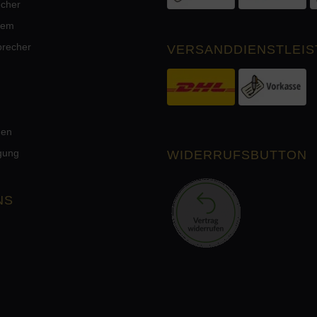
echer
tem
precher
VERSANDDIENSTLEIS
men
rgung
WIDERRUFSBUTTON
NS