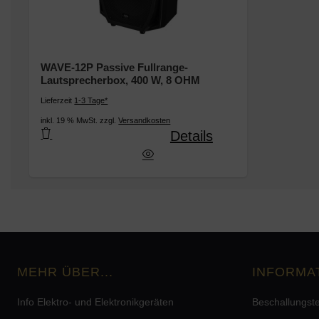
WAVE-12P Passive Fullrange-
Lautsprecherbox, 400 W, 8 OHM
Lieferzeit
1-3 Tage*
inkl. 19 % MwSt. zzgl.
Versandkosten
Details
2P Passive Fullrange-Lautsprecherbox, 400 W, 
MEHR ÜBER...
INFORMA
Info Elektro- und Elektronikgeräten
Beschallungst