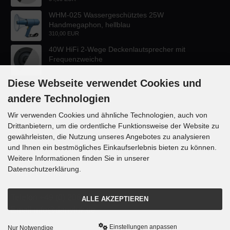
WHM-025 Wassergeschütztes 25W
Handmegaphon, hellblau
310,00 EUR
40W HiFi 2-Wege Deckenlautsprecher mit
Frequenzweiche
47,60 EUR
Diese Webseite verwendet Cookies und
andere Technologien
Wir verwenden Cookies und ähnliche Technologien, auch von
Drittanbietern, um die ordentliche Funktionsweise der Website zu
KONTAKT
gewährleisten, die Nutzung unseres Angebotes zu analysieren
und Ihnen ein bestmögliches Einkaufserlebnis bieten zu können.
Lautsprecher-OnlineShop.de
Weitere Informationen finden Sie in unserer
Rübekampstr. 35
Datenschutzerklärung.
46117 Oberhausen
Telefon +49 (0) 208 / 874188
ALLE AKZEPTIEREN
Email info@danyluk.de
Einstellungen anpassen
Nur Notwendige