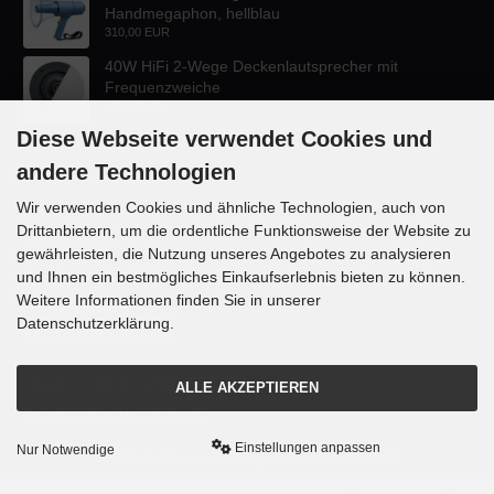
Handmegaphon, hellblau
310,00 EUR
40W HiFi 2-Wege Deckenlautsprecher mit
Frequenzweiche
47,60 EUR
Diese Webseite verwendet Cookies und
andere Technologien
Wir verwenden Cookies und ähnliche Technologien, auch von
Drittanbietern, um die ordentliche Funktionsweise der Website zu
KONTAKT
gewährleisten, die Nutzung unseres Angebotes zu analysieren
und Ihnen ein bestmögliches Einkaufserlebnis bieten zu können.
Lautsprecher-OnlineShop.de
Weitere Informationen finden Sie in unserer
Rübekampstr. 35
Datenschutzerklärung.
46117 Oberhausen
Telefon +49 (0) 208 / 874188
ALLE AKZEPTIEREN
Email info@danyluk.de
Einstellungen anpassen
Nur Notwendige
mod
ified eCommerce Shopsoftware © 2009-2026