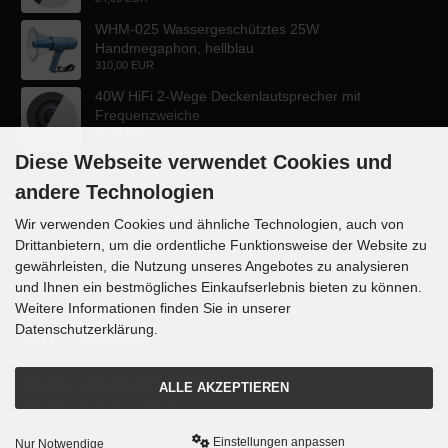
WHM-025 Wassergeschütztes 25W
Handmegaphon, hellblau
310,00 EUR
40W HiFi 2-Wege Deckenlautsprecher mit
Frequenzweiche
47,60 EUR
Diese Webseite verwendet Cookies und
andere Technologien
Wir verwenden Cookies und ähnliche Technologien, auch von
Drittanbietern, um die ordentliche Funktionsweise der Website zu
KONTAKT
gewährleisten, die Nutzung unseres Angebotes zu analysieren
und Ihnen ein bestmögliches Einkaufserlebnis bieten zu können.
Lautsprecher-OnlineShop.de
Weitere Informationen finden Sie in unserer
Rübekampstr. 35
Datenschutzerklärung.
46117 Oberhausen
Telefon +49 (0) 208 / 874188
ALLE AKZEPTIEREN
Email info@danyluk.de
Einstellungen anpassen
Nur Notwendige