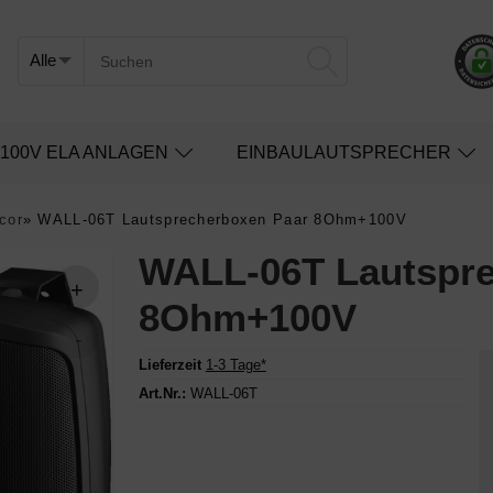
100V ELA ANLAGEN
EINBAULAUTSPRECHER
cor
»
WALL-06T Lautsprecherboxen Paar 8Ohm+100V
WALL-06T Lautspre
8Ohm+100V
Lieferzeit
1-3 Tage*
Art.Nr.:
WALL-06T