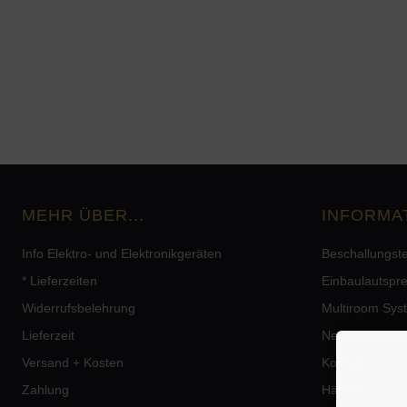
MEHR ÜBER...
INFORMA
Info Elektro- und Elektronikgeräten
Beschallungst
* Lieferzeiten
Einbaulautspr
Widerrufsbelehrung
Multiroom Sys
Lieferzeit
Netzwerklauts
Versand + Kosten
Kontakt
Zahlung
Händler