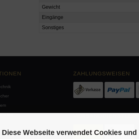
Gewicht
Eingänge
Sonstiges
TIONEN
ZAHLUNGSWEISEN
echnik
echer
tem
precher
VERSANDDIENSTLEIS
Diese Webseite verwendet Cookies und