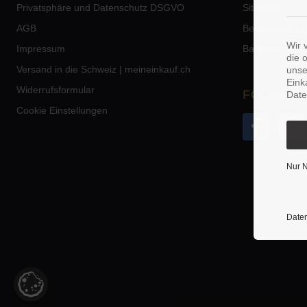
Privatsphäre und Datenschutz DSGVO
Sitemap
AGB
Behörden/Fir
Wir 
Impressum
Batterieentso
die 
Versand in die Schweiz | meineinkauf.ch
unse
Eink
Widerrufsformular
FOLGE U
Date
Cookie Einstellungen
Nur 
Daten