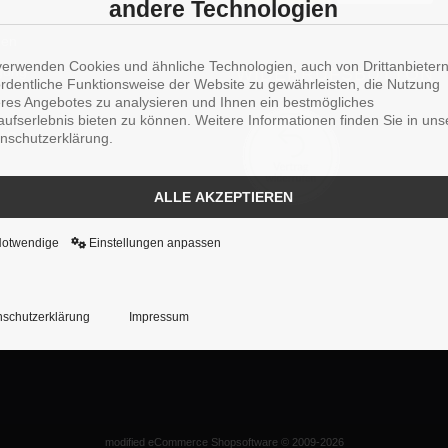
andere Technologien
men
verwenden Cookies und ähnliche Technologien, auch von Drittanbieter
rgung
WIDERRUFSBUTTON
ordentliche Funktionsweise der Website zu gewährleisten, die Nutzung
res Angebotes zu analysieren und Ihnen ein bestmögliches
aufserlebnis bieten zu können. Weitere Informationen finden Sie in uns
NS
nschutzerklärung.
ALLE AKZEPTIEREN
Notwendige
Einstellungen anpassen
schutzerklärung
Impressum
mod
ified eCommerce Shopsoftware © 2009-2026