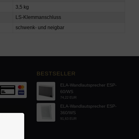
3,5 kg
LS-Klemmanschluss
schwenk- und neigbar
BESTSELLER
ELA-Wandlautsprecher ESP-
60/WS
74,22 EUR
ELA-Wandlautsprecher ESP-
360/WS
TER
91,63 EUR