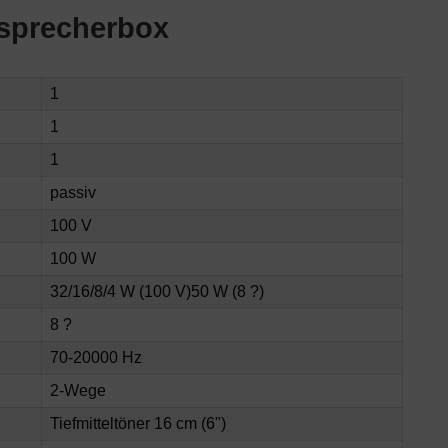
tsprecherbox
1
1
1
passiv
100 V
100 W
32/16/8/4 W (100 V)50 W (8 ?)
8 ?
70-20000 Hz
2-Wege
Tiefmitteltöner 16 cm (6")