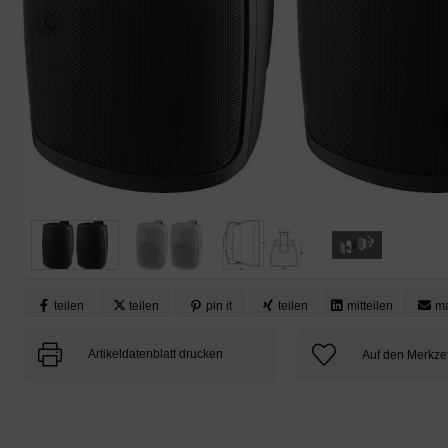
teilen
teilen
pin it
teilen
mitteilen
ma
Artikeldatenblatt drucken