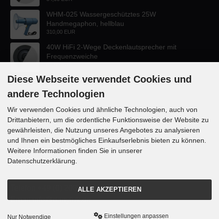
WHM-025 Wassergeschütztes 25W
Handmegaphon, hellblau
310,00 EUR
40W HiFi 2-Wege Deckenlautsprecher mit
Frequenzweiche
47,60 EUR
Diese Webseite verwendet Cookies und
andere Technologien
Wir verwenden Cookies und ähnliche Technologien, auch von
Drittanbietern, um die ordentliche Funktionsweise der Website zu
KONTAKT
gewährleisten, die Nutzung unseres Angebotes zu analysieren
und Ihnen ein bestmögliches Einkaufserlebnis bieten zu können.
Lautsprecher-OnlineShop.de
Weitere Informationen finden Sie in unserer
Rübekampstr. 35
Datenschutzerklärung.
46117 Oberhausen
Telefon +49 (0) 208 / 874188
ALLE AKZEPTIEREN
Email info@danyluk.de
Einstellungen anpassen
Nur Notwendige