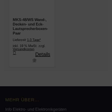
MKS-48/WS Wand-,
Decken- und Eck-
Lautsprecherboxen-
Paar
Lieferzeit
1-3 Tage*
inkl. 19 % MwSt. zzgl.
Versandkosten
Details
d-, Decken- und Eck-Lautsprecherboxen-Paar
MEHR ÜBER...
Info Elektro- und Elektronikgeräten