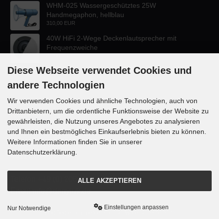
WHM-025 Wassergeschütztes 25W
Handmegaphon, hellblau
310,00 EUR
40W HiFi 2-Wege Deckenlautsprecher mit
Frequenzweiche
47,60 EUR
Diese Webseite verwendet Cookies und
andere Technologien
Wir verwenden Cookies und ähnliche Technologien, auch von
Drittanbietern, um die ordentliche Funktionsweise der Website zu
KONTAKT
gewährleisten, die Nutzung unseres Angebotes zu analysieren
und Ihnen ein bestmögliches Einkaufserlebnis bieten zu können.
Lautsprecher-OnlineShop.de
Weitere Informationen finden Sie in unserer
Rübekampstr. 35
Datenschutzerklärung.
46117 Oberhausen
Telefon +49 (0) 208 / 874188
ALLE AKZEPTIEREN
Email info@danyluk.de
Einstellungen anpassen
Nur Notwendige
mod
ified eCommerce Shopsoftware © 2009-2026