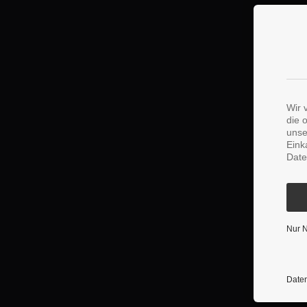
Wir 
die 
unse
Eink
Date
Nur 
Daten