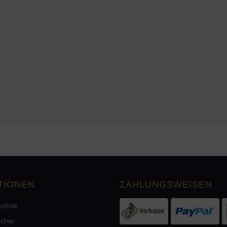
TIONEN
ZAHLUNGSWEISEN
echnik
echer