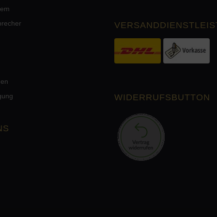
tem
precher
VERSANDDIENSTLEIS
men
rgung
WIDERRUFSBUTTON
NS