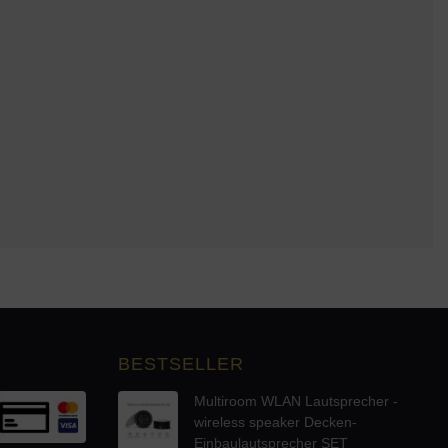
BESTSELLER
Multiroom WLAN Lautsprecher -
wireless speaker Decken-
Einbaulautsprecher SET