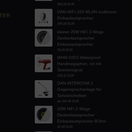
369,00 EUR
DAN-WiFi-320 WLAN multiroom
TER
Einbaulautsprecher
299,00 EUR
kleiner 20W HiFi 2-Wege
Deckenlautsprecher
Einbaulautsprecher
39,00 EUR
WHM-025S Waterproof
Handmegaphon, rot mit
Sirenensignal
320,11 EUR
DAN-INTERCOM-1
Gegensprechanlage für
Schutzscheiben
ab
184,45 EUR
20W HiFi 2-Wege
Deckenlautsprecher
Einbaulautsprecher 8Ohm
42,00 EUR