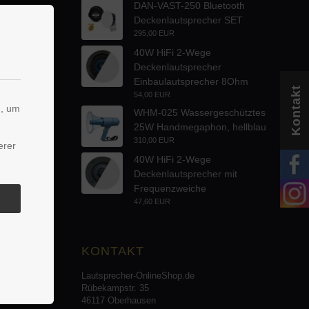
DAN-VAST-250 Bluetooth
Deckenlautsprecher SET
295,00 EUR
40W HiFi 2-Wege
Deckenlautsprecher
Einbaulautsprecher 8Ohm
Kontakt
54,00 EUR
n, um
WHM-025 Wassergeschütztes
25W Handmegaphon, hellblau
310,00 EUR
erer
40W HiFi 2-Wege
Deckenlautsprecher mit
Frequenzweiche
47,60 EUR
KONTAKT
Lautsprecher-OnlineShop.de
Rübekampstr. 35
46117 Oberhausen