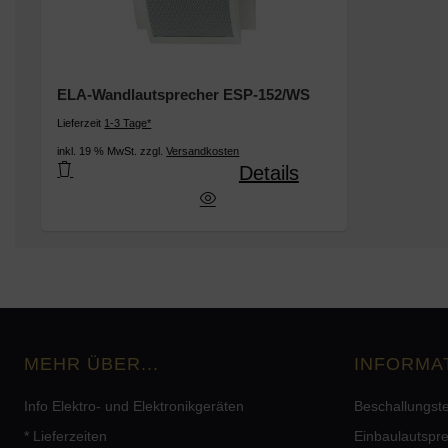
ELA-Wandlautsprecher ESP-152/WS
Lieferzeit
1-3 Tage*
inkl. 19 % MwSt. zzgl.
Versandkosten
Details
ELA-Wandlautsprecher ESP-152/WS
MEHR ÜBER...
INFORMA
Info Elektro- und Elektronikgeräten
Beschallungst
* Lieferzeiten
Einbaulautspr