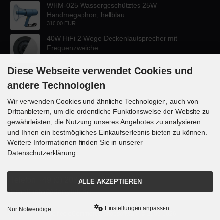
WHM-025 Wassergeschütztes 25W
Handmegaphon, hellblau
310,00 EUR
40W HiFi 2-Wege Deckenlautsprecher mit
Frequenzweiche
47,60 EUR
Diese Webseite verwendet Cookies und
andere Technologien
Wir verwenden Cookies und ähnliche Technologien, auch von
Drittanbietern, um die ordentliche Funktionsweise der Website zu
KONTAKT
gewährleisten, die Nutzung unseres Angebotes zu analysieren
und Ihnen ein bestmögliches Einkaufserlebnis bieten zu können.
Lautsprecher-OnlineShop.de
Weitere Informationen finden Sie in unserer
Rübekampstr. 35
Datenschutzerklärung.
46117 Oberhausen
Telefon +49 (0) 208 / 874188
ALLE AKZEPTIEREN
Email info@danyluk.de
Einstellungen anpassen
Nur Notwendige
mod
ified eCommerce Shopsoftware © 2009-2026