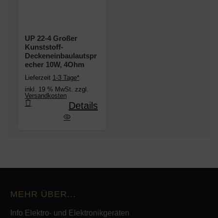
UP 22-4 Großer
Kunststoff-
Deckeneinbaulautspr
echer 10W, 4Ohm
Lieferzeit
1-3 Tage*
inkl. 19 % MwSt. zzgl.
Versandkosten
Details
Kunststoff-Deckeneinbaulautsprecher 10W, 4Ohm
MEHR ÜBER...
Info Elektro- und Elektronikgeräten