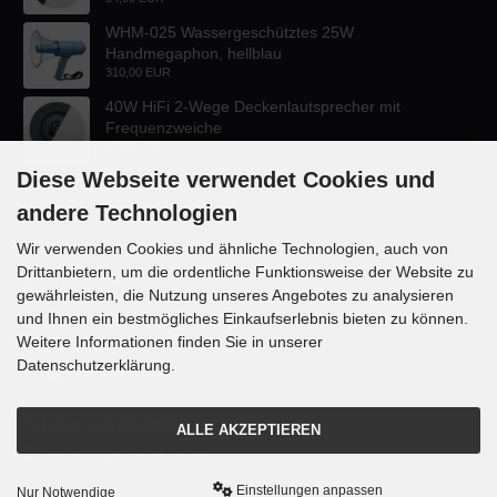
WHM-025 Wassergeschütztes 25W
Handmegaphon, hellblau
310,00 EUR
40W HiFi 2-Wege Deckenlautsprecher mit
Frequenzweiche
47,60 EUR
Diese Webseite verwendet Cookies und
andere Technologien
Wir verwenden Cookies und ähnliche Technologien, auch von
Drittanbietern, um die ordentliche Funktionsweise der Website zu
KONTAKT
gewährleisten, die Nutzung unseres Angebotes zu analysieren
und Ihnen ein bestmögliches Einkaufserlebnis bieten zu können.
Lautsprecher-OnlineShop.de
Weitere Informationen finden Sie in unserer
Rübekampstr. 35
Datenschutzerklärung.
46117 Oberhausen
Telefon +49 (0) 208 / 874188
ALLE AKZEPTIEREN
Email info@danyluk.de
Einstellungen anpassen
Nur Notwendige