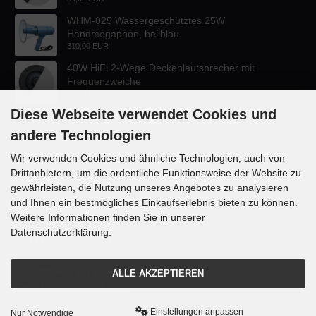
WHM-025 Wassergeschütztes 25W
Handmegaphon, hellblau
310,00 EUR
40W HiFi 2-Wege Deckenlautsprecher mit
Frequenzweiche
47,60 EUR
Diese Webseite verwendet Cookies und
andere Technologien
Wir verwenden Cookies und ähnliche Technologien, auch von
Drittanbietern, um die ordentliche Funktionsweise der Website zu
KONTAKT
gewährleisten, die Nutzung unseres Angebotes zu analysieren
und Ihnen ein bestmögliches Einkaufserlebnis bieten zu können.
Lautsprecher-OnlineShop.de
Weitere Informationen finden Sie in unserer
Rübekampstr. 35
Datenschutzerklärung.
46117 Oberhausen
Telefon +49 (0) 208 / 874188
ALLE AKZEPTIEREN
Email info@danyluk.de
Einstellungen anpassen
Nur Notwendige